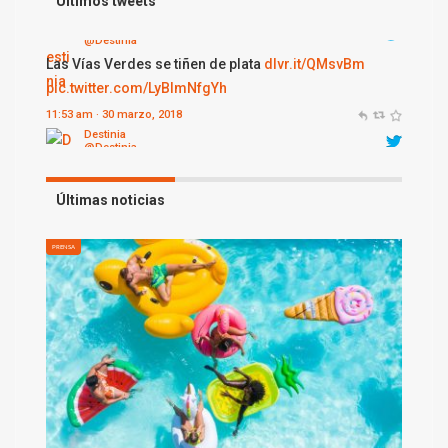
Últimos tweets
Destinia
@Destinia
Fábulas del Loira
dlvr.it/QMqYrc
pic.twitter.com/310hXgLMuw
12:12 am · 30 marzo, 2018
Últimas noticias
PRENSA