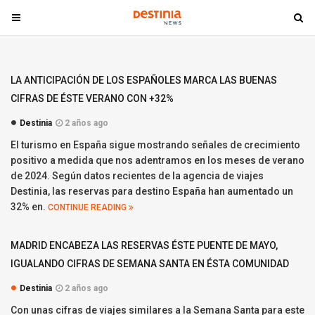
T
T
o
o
g
g
g
g
LA ANTICIPACIÓN DE LOS ESPAÑOLES MARCA LAS BUENAS
l
l
CIFRAS DE ÉSTE VERANO CON +32%
e
e
n
n
Destinia
2 años ago
a
a
El turismo en España sigue mostrando señales de crecimiento
v
v
positivo a medida que nos adentramos en los meses de verano
i
i
de 2024. Según datos recientes de la agencia de viajes
g
g
Destinia, las reservas para destino España han aumentado un
a
a
32% en.
CONTINUE READING
t
t
i
i
MADRID ENCABEZA LAS RESERVAS ÉSTE PUENTE DE MAYO,
o
o
IGUALANDO CIFRAS DE SEMANA SANTA EN ÉSTA COMUNIDAD
n
n
Destinia
2 años ago
Con unas cifras de viajes similares a la Semana Santa para este