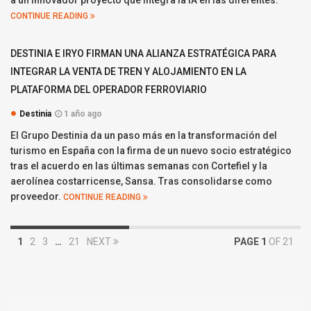
a un innovador proyecto que integra la IA en las diferentes.
CONTINUE READING
DESTINIA E IRYO FIRMAN UNA ALIANZA ESTRATÉGICA PARA
INTEGRAR LA VENTA DE TREN Y ALOJAMIENTO EN LA
PLATAFORMA DEL OPERADOR FERROVIARIO
Destinia
1 año ago
El Grupo Destinia da un paso más en la transformación del
turismo en España con la firma de un nuevo socio estratégico
tras el acuerdo en las últimas semanas con Cortefiel y la
aerolínea costarricense, Sansa. Tras consolidarse como
proveedor.
CONTINUE READING
1
2
3
…
21
NEXT
PAGE 1
OF 21