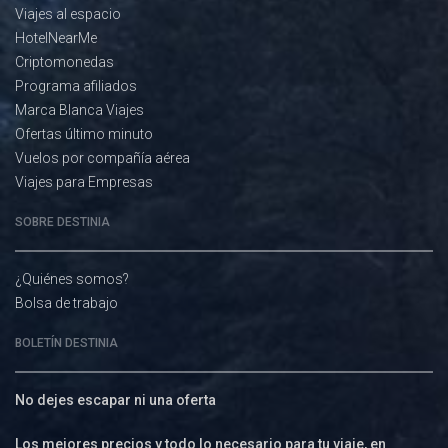
Viajes al espacio
HotelNearMe
Criptomonedas
Programa afiliados
Marca Blanca Viajes
Ofertas último minuto
Vuelos por compañía aérea
Viajes para Empresas
SOBRE DESTINIA
¿Quiénes somos?
Bolsa de trabajo
BOLETÍN DESTINIA
No dejes escapar ni una oferta
Los mejores precios y todo lo necesario para tu viaje, en