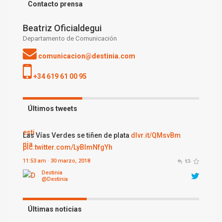
Contacto prensa
Beatriz Oficialdegui
Departamento de Comunicación
comunicacion@destinia.com
+34 619 61 00 95
Últimos tweets
Destinia
@Destinia
Fábulas del Loira
dlvr.it/QMqYrc
pic.twitter.com/310hXgLMuw
12:12 am · 30 marzo, 2018
Últimas noticias