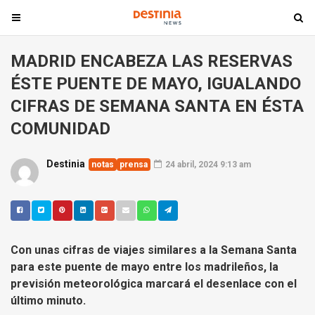
T
T
o
o
g
g
MADRID ENCABEZA LAS RESERVAS
g
g
ÉSTE PUENTE DE MAYO, IGUALANDO
l
l
e
e
CIFRAS DE SEMANA SANTA EN ÉSTA
n
n
COMUNIDAD
a
a
v
v
Destinia
notas
prensa
24 abril, 2024 9:13 am
i
i
g
g
a
a
t
t
i
i
Con unas cifras de viajes similares a la Semana Santa
o
o
para este puente de mayo entre los madrileños, la
n
n
previsión meteorológica marcará el desenlace con el
último minuto.