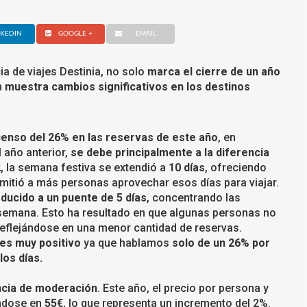
NKEDIN
GOOGLE +
EMAIL
ia de viajes Destinia, no solo
marca el cierre de un año
n
muestra cambios significativos en los destinos
censo del 26% en las reservas de este año
, en
año anterior,
se debe principalmente a la diferencia
2
, la semana festiva se extendió a
10 días
, ofreciendo
mitió a más personas aprovechar esos días para viajar.
educido a un puente de 5 días
, concentrando las
 semana. Esto ha resultado en que algunas personas no
eflejándose en una menor cantidad de reservas.
es muy positivo
ya que hablamos
solo de un 26% por
os días.
ncia de moderación
. Este año, el precio por persona y
ándose en
55€
, lo que representa un incremento del 2%.