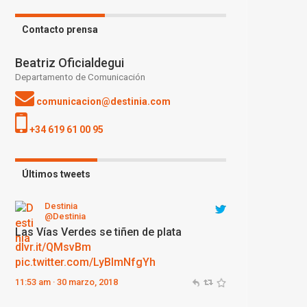
Contacto prensa
Beatriz Oficialdegui
Departamento de Comunicación
comunicacion@destinia.com
+34 619 61 00 95
Últimos tweets
Destinia
@Destinia
Fábulas del Loira
dlvr.it/QMqYrc
pic.twitter.com/310hXgLMuw
12:12 am · 30 marzo, 2018