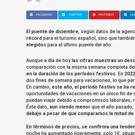
FACEBOOK
TWITTER
PINTEREST
LI
El puente de diciembre
, según datos de la agenc
récord
para el turismo español, sino que tambié
elegidos
para el último puente del año.
Aunque a día de hoy
las cifras muestran un des
comparación con la misma semana completa del 
en la duración de los períodos festivos.
En
202
dos fines de semana para vacaciones, lo que per
En cambio,
este año, el período festivo se ha r
oportunidades de vacaciones en un único fin de
puedan viajar debido a compromisos laborales, r
Éste dato,
aun siendo menor
que el año pasado,
debajo a pesar de que comparamos la mitad de l
En términos de precios, se confirma una tende
noche ha aumentado ligeramente, solo 1€, situ