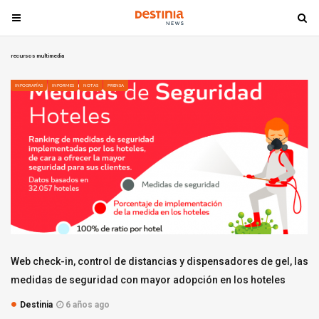
T
T
o
o
g
g
recursos multimedia
g
g
l
l
INFOGRAFÍAS
INFORMES
NOTAS
PRENSA
e
e
n
n
a
a
v
v
i
i
g
g
a
a
t
t
i
i
o
o
Web check-in, control de distancias y dispensadores de gel, las
n
n
medidas de seguridad con mayor adopción en los hoteles
Destinia
6 años ago