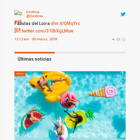
Destinia
@Destinia
Fábulas del Loira
dlvr.it/QMqYrc
pic.twitter.com/310hXgLMuw
12:12 am · 30 marzo, 2018
Últimas noticias
PRENSA