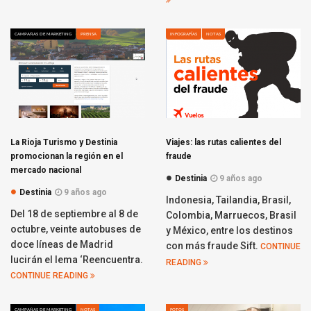
CAMPAÑAS DE MARKETING
PRENSA
INFOGRAFÍAS
NOTAS
La Rioja Turismo y Destinia
Viajes: las rutas calientes del
promocionan la región en el
fraude
mercado nacional
Destinia
9 años ago
Destinia
9 años ago
Indonesia, Tailandia, Brasil,
Del 18 de septiembre al 8 de
Colombia, Marruecos, Brasil
octubre, veinte autobuses de
y México, entre los destinos
doce líneas de Madrid
con más fraude Sift.
CONTINUE
lucirán el lema ‘Reencuentra.
READING
CONTINUE READING
CAMPAÑAS DE MARKETING
NOTAS
FOTOS