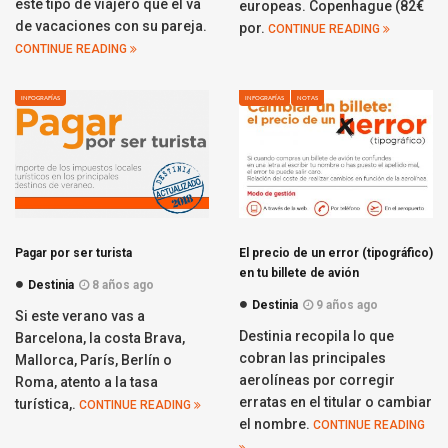
este tipo de viajero que el va
europeas. Copenhague (82€
de vacaciones con su pareja.
por.
CONTINUE READING
CONTINUE READING
INFOGRAFÍAS
INFOGRAFÍAS
NOTAS
Pagar por ser turista
El precio de un error (tipográfico)
en tu billete de avión
Destinia
8 años ago
Destinia
9 años ago
Si este verano vas a
Destinia recopila lo que
Barcelona, la costa Brava,
cobran las principales
Mallorca, París, Berlín o
aerolíneas por corregir
Roma, atento a la tasa
erratas en el titular o cambiar
turística,.
CONTINUE READING
el nombre.
CONTINUE READING