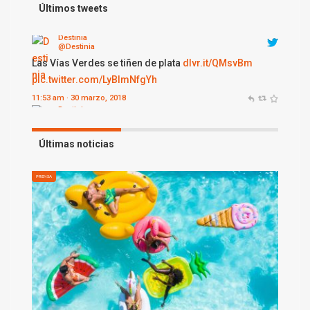
Las Vías Verdes se tiñen de plata
dlvr.it/QMsvBm
Últimos tweets
pic.twitter.com/LyBImNfgYh
11:53 am · 30 marzo, 2018
Destinia
@Destinia
Fábulas del Loira
dlvr.it/QMqYrc
pic.twitter.com/310hXgLMuw
12:12 am · 30 marzo, 2018
Últimas noticias
PRENSA