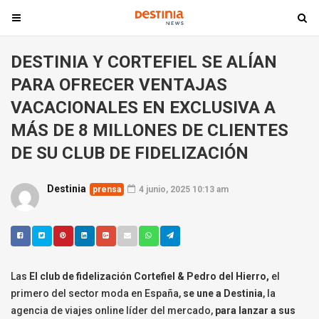
T
T
o
o
g
g
DESTINIA Y CORTEFIEL SE ALÍAN
g
g
PARA OFRECER VENTAJAS
l
l
e
e
VACACIONALES EN EXCLUSIVA A
n
n
MÁS DE 8 MILLONES DE CLIENTES
a
a
DE SU CLUB DE FIDELIZACIÓN
v
v
i
i
g
g
Destinia
prensa
4 junio, 2025 10:13 am
a
a
t
t
i
i
o
o
n
n
Las
El club de fidelización Cortefiel & Pedro del Hierro,
el
primero del sector moda en España,
se une a Destinia
, la
agencia de viajes online líder del mercado,
para lanzar a sus