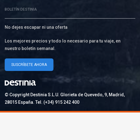
BOLETÍN DESTINIA
No dejes escapar ni una oferta
Los mejores precios y todo lo necesario para tu viaje, en
nuestro boletín semanal.
SUSCRÍBETE AHORA
© Copyright Destinia S.L.U. Glorieta de Quevedo, 9, Madrid,
28015 España. Tel. (+34) 915 242 400
PETIR800 LOGIN
PETIR800
Baccarat Dan Evolusi Game Meja Digital 