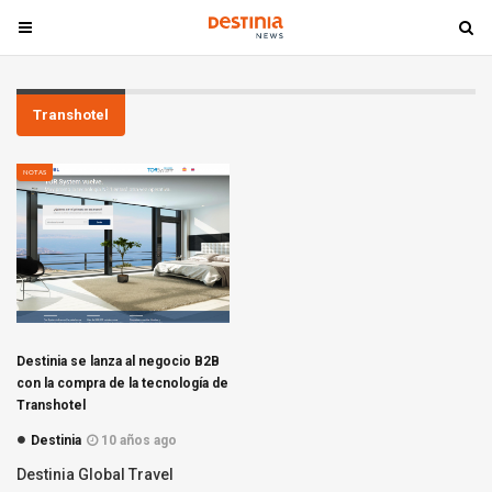
T
T
o
o
g
g
g
g
Transhotel
l
l
e
e
NOTAS
n
n
a
a
v
v
i
i
g
g
a
a
t
t
Destinia se lanza al negocio B2B
i
i
con la compra de la tecnología de
o
o
Transhotel
n
n
Destinia
10 años ago
Destinia Global Travel